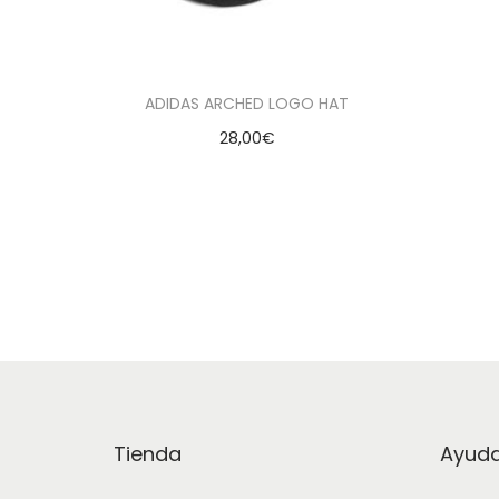
ADIDAS ARCHED LOGO HAT
28,00
€
Seleccionar opciones
Añadir a la lista de deseados
Tienda
Ayud