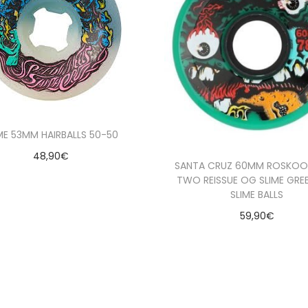
ME 53MM HAIRBALLS 50-50
48,90
€
SANTA CRUZ 60MM ROSKOO
Seleccionar opciones
TWO REISSUE OG SLIME GRE
SLIME BALLS
ñadir a la lista de deseados
59,90
€
Seleccionar opcion
Añadir a la lista de de