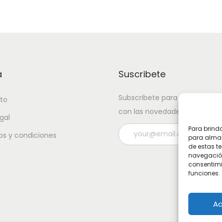
a
Suscribete
Subscribete para estar actual
to
con las novedades.
gal
Para brind
s y condiciones
para almac
de estas t
navegación 
consentimi
funciones.
Ac