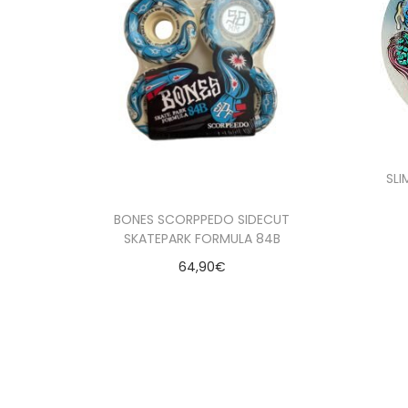
SLI
BONES SCORPPEDO SIDECUT
SKATEPARK FORMULA 84B
64,90
€
A
Seleccionar opciones
Añadir a la lista de deseados