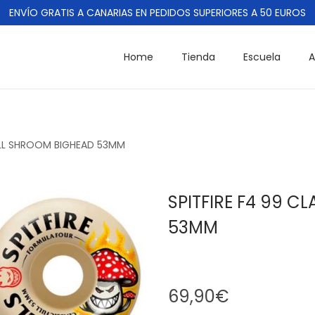
ENVÍO GRATIS A CANARIAS EN PEDIDOS SUPERIORES A 50 EUROS
Home
Tienda
Escuela
A
FULL SHROOM BIGHEAD 53MM
SPITFIRE F4 99 C
53MM
69,90
€