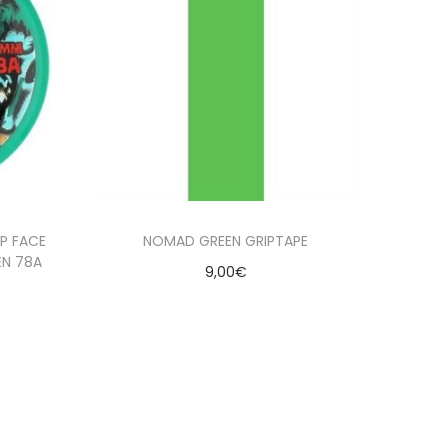
P FACE
NOMAD GREEN GRIPTAPE
EN 78A
9,00
€
Seleccionar opciones
es
Añadir a la lista de deseados
seados