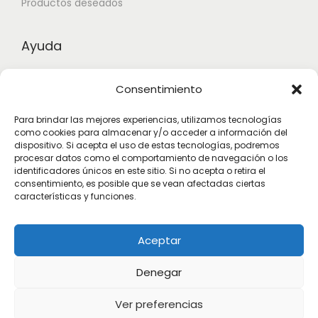
Productos deseados
Ayuda
Contacto
Consentimiento
Aviso legal
Para brindar las mejores experiencias, utilizamos tecnologías
Términos y condiciones
como cookies para almacenar y/o acceder a información del
dispositivo. Si acepta el uso de estas tecnologías, podremos
procesar datos como el comportamiento de navegación o los
identificadores únicos en este sitio. Si no acepta o retira el
Suscribete
consentimiento, es posible que se vean afectadas ciertas
características y funciones.
Subscribete para estar actualizado con las novedades.
Aceptar
Denegar
Ver preferencias