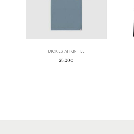
DICKIES AITKIN TEE
35,00
€
Seleccionar opciones
Añadir a la lista de deseados
A