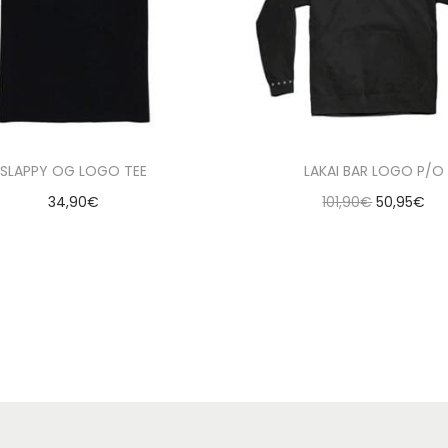
SLAPPY OG LOGO TEE
LAKAI BAR LOGO P/O
34,90
€
101,90
€
50,95
€
Seleccionar opciones
Añadir al carrito
ñadir a la lista de deseados
Añadir a la lista de de