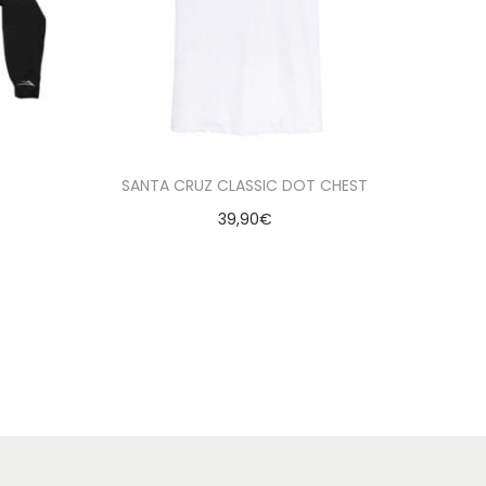
SANTA CRUZ CLASSIC DOT CHEST
39,90
€
Seleccionar opciones
seados
Añadir a la lista de deseados