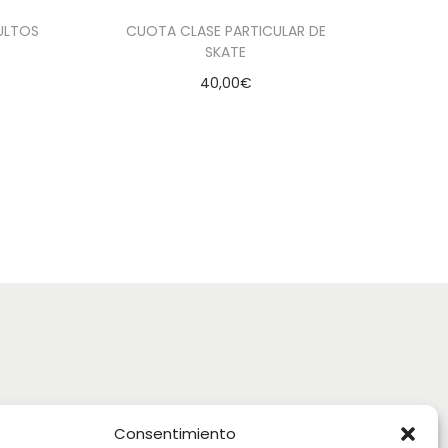
ULTOS
CUOTA CLASE PARTICULAR DE
SKATE
40,00
€
Añadir al carrito
seados
Añadir a la lista de deseados
izado
Consentimiento