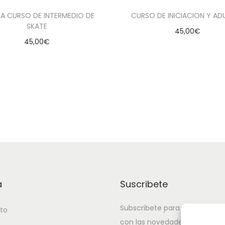
A CURSO DE INTERMEDIO DE
CURSO DE INICIACION Y AD
SKATE
45,00
€
45,00
€
Añadir al carrito
Añadir al carrito
Añadir a la lista de de
ñadir a la lista de deseados
a
Suscribete
Subscribete para estar actual
to
con las novedades.