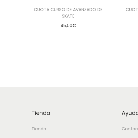
CUOTA CURSO DE AVANZADO DE
CUOT
SKATE
45,00
€
Añadir al carrito
Añadir a la lista de deseados
A
Tienda
Ayud
Tienda
Contac