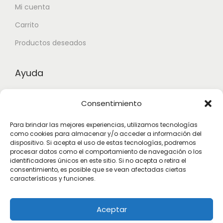
Mi cuenta
Carrito
Productos deseados
Ayuda
Contacto
Consentimiento
Aviso legal
Para brindar las mejores experiencias, utilizamos tecnologías
Términos y condiciones
como cookies para almacenar y/o acceder a información del
dispositivo. Si acepta el uso de estas tecnologías, podremos
procesar datos como el comportamiento de navegación o los
identificadores únicos en este sitio. Si no acepta o retira el
Suscribete
consentimiento, es posible que se vean afectadas ciertas
características y funciones.
Subscribete para estar actualizado con las novedades.
Aceptar