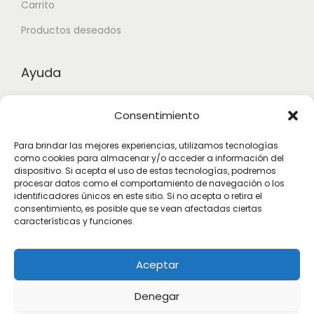
Carrito
Productos deseados
Ayuda
Contacto
Consentimiento
Aviso legal
Para brindar las mejores experiencias, utilizamos tecnologías
Términos y condiciones
como cookies para almacenar y/o acceder a información del
dispositivo. Si acepta el uso de estas tecnologías, podremos
procesar datos como el comportamiento de navegación o los
identificadores únicos en este sitio. Si no acepta o retira el
Suscribete
consentimiento, es posible que se vean afectadas ciertas
características y funciones.
Subscribete para estar actualizado con las novedades.
Aceptar
Denegar