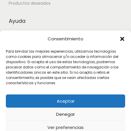
Productos deseados
Ayuda
Contacto
Consentimiento
Aviso legal
Para brindar las mejores experiencias, utilizamos tecnologías
como cookies para almacenar y/o acceder a información del
Términos y condiciones
dispositivo. Si acepta el uso de estas tecnologías, podremos
procesar datos como el comportamiento de navegación o los
identificadores únicos en este sitio. Si no acepta o retira el
Suscribete
consentimiento, es posible que se vean afectadas ciertas
características y funciones.
Subscribete para estar actualizado con las novedades.
Aceptar
Denegar
Ver preferencias