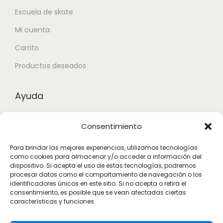
Escuela de skate
Mi cuenta
Carrito
Productos deseados
Ayuda
Contacto
Consentimiento
Aviso legal
Para brindar las mejores experiencias, utilizamos tecnologías
Términos y condiciones
como cookies para almacenar y/o acceder a información del
dispositivo. Si acepta el uso de estas tecnologías, podremos
procesar datos como el comportamiento de navegación o los
identificadores únicos en este sitio. Si no acepta o retira el
Suscribete
consentimiento, es posible que se vean afectadas ciertas
características y funciones.
Subscribete para estar actualizado con las novedades.