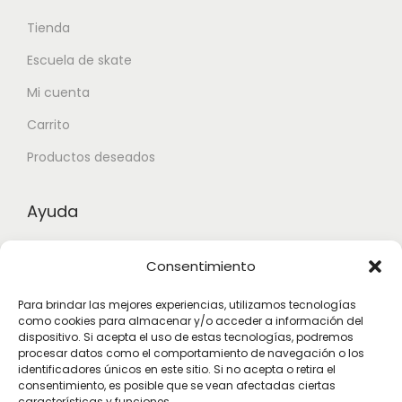
Tienda
Escuela de skate
Mi cuenta
Carrito
Productos deseados
Ayuda
Contacto
Consentimiento
Aviso legal
Para brindar las mejores experiencias, utilizamos tecnologías
Términos y condiciones
como cookies para almacenar y/o acceder a información del
dispositivo. Si acepta el uso de estas tecnologías, podremos
procesar datos como el comportamiento de navegación o los
identificadores únicos en este sitio. Si no acepta o retira el
Suscribete
consentimiento, es posible que se vean afectadas ciertas
características y funciones.