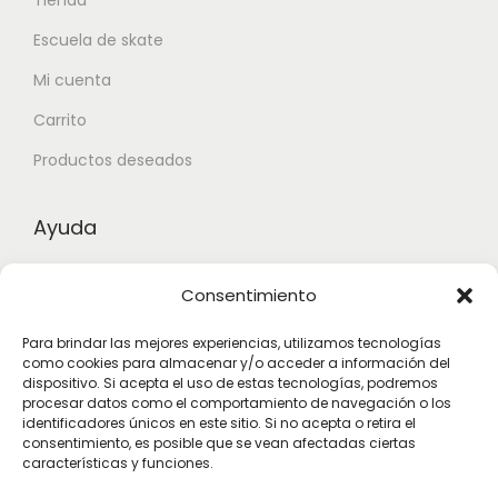
Escuela de skate
Mi cuenta
Carrito
Productos deseados
Ayuda
Contacto
Consentimiento
Aviso legal
Para brindar las mejores experiencias, utilizamos tecnologías
Términos y condiciones
como cookies para almacenar y/o acceder a información del
dispositivo. Si acepta el uso de estas tecnologías, podremos
procesar datos como el comportamiento de navegación o los
identificadores únicos en este sitio. Si no acepta o retira el
Suscribete
consentimiento, es posible que se vean afectadas ciertas
características y funciones.
Subscribete para estar actualizado con las novedades.