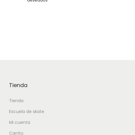
deseados
Tienda
Tienda
Escuela de skate
Mi cuenta
Carrito