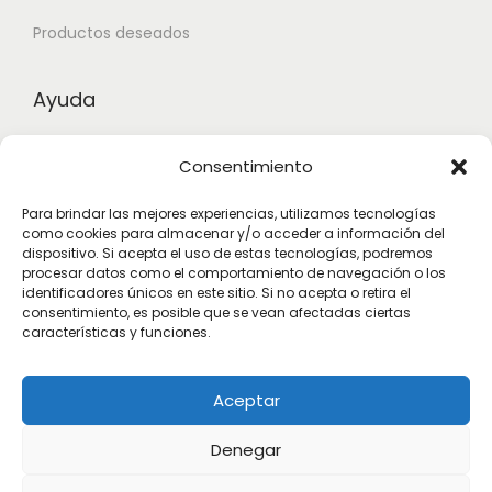
Productos deseados
Ayuda
Contacto
Consentimiento
Aviso legal
Para brindar las mejores experiencias, utilizamos tecnologías
como cookies para almacenar y/o acceder a información del
Términos y condiciones
dispositivo. Si acepta el uso de estas tecnologías, podremos
procesar datos como el comportamiento de navegación o los
identificadores únicos en este sitio. Si no acepta o retira el
Suscribete
consentimiento, es posible que se vean afectadas ciertas
características y funciones.
Subscribete para estar actualizado con las novedades.
Aceptar
Denegar