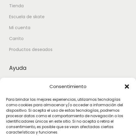
Tienda
Escuela de skate
Mi cuenta
Carrito
Productos deseados
Ayuda
Contacto
Consentimiento
Aviso legal
Para brindar las mejores experiencias, utilizamos tecnologías
Términos y condiciones
como cookies para almacenar y/o acceder a información del
dispositivo. Si acepta el uso de estas tecnologías, podremos
procesar datos como el comportamiento de navegación o los
identificadores únicos en este sitio. Si no acepta o retira el
Suscribete
consentimiento, es posible que se vean afectadas ciertas
características y funciones.