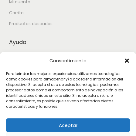
Mi cuenta
Carrito
Productos deseados
Ayuda
Contacto
Consentimiento
Aviso legal
Para brindar las mejores experiencias, utilizamos tecnologías
Términos y condiciones
como cookies para almacenar y/o acceder a información del
dispositivo. Si acepta el uso de estas tecnologías, podremos
procesar datos como el comportamiento de navegación o los
identificadores únicos en este sitio. Si no acepta o retira el
Suscribete
consentimiento, es posible que se vean afectadas ciertas
características y funciones.
Subscribete para estar actualizado con las novedades.
Aceptar